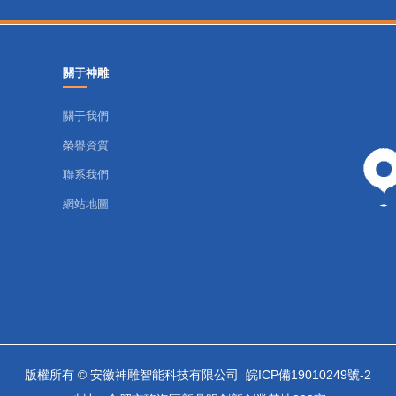
關于神雕
關于我們
榮譽資質
聯系我們
網站地圖
版權所有 © 安徽神雕智能科技有限公司
皖ICP備19010249號-2