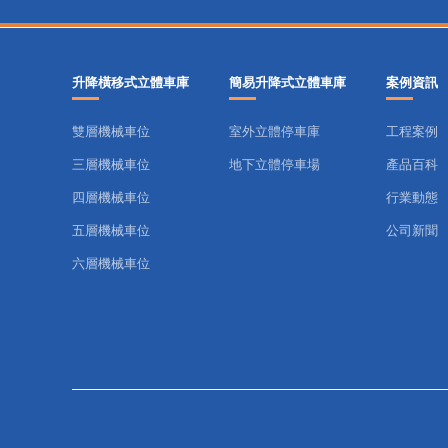
升降橫移式立體車庫
簡易升降式立體車庫
案例資訊
雙層機械車位
室外立體停車庫
工程案例
三層機械車位
地下立體停車場
產品百科
四層機械車位
行業動態
五層機械車位
公司新聞
六層機械車位