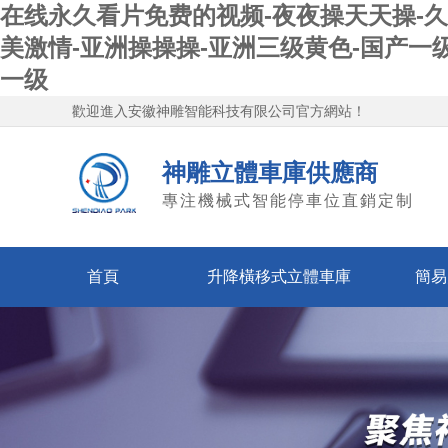
在线永久看片免费的视频-夜夜操天天操-久
美激情-亚洲操操操-亚洲三级黄色-国产一
一级
歡迎進入
安徽神雕智能科技有限公司
官方網站！
神雕立體車庫供應商
專注機械式智能停車位直銷定制
首頁
升降橫移式立體車庫
簡易