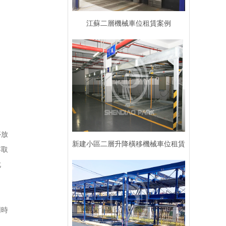
江蘇二層機械車位租賃案例
停放
新建小區二層升降橫移機械車位租賃
存取
此
案例
同時