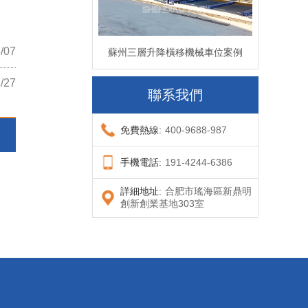
/07
蘇州三層升降橫移機械車位案例
/27
聯系我們
免費熱線:
400-9688-987
手機電話:
191-4244-6386
詳細地址:
合肥市瑤海區新鼎明
創新創業基地303室