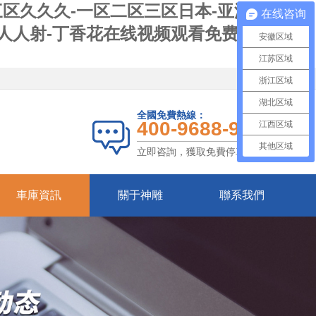
三区久久久-一区二区三区日本-亚洲激情欧
在线咨询
7人人射-丁香花在线视频观看免费-日韩毛片
安徽区域
江苏区域
浙江区域
湖北区域
全國免費熱線：
400-9688-987
江西区域
其他区域
立即咨詢，獲取免費停車方案
車庫資訊
關于神雕
聯系我們