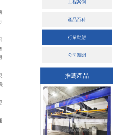
工程案例
傳
產品百科
方
行業動態
只
無
公司新聞
機
推薦產品
現
噪
壓
，
運