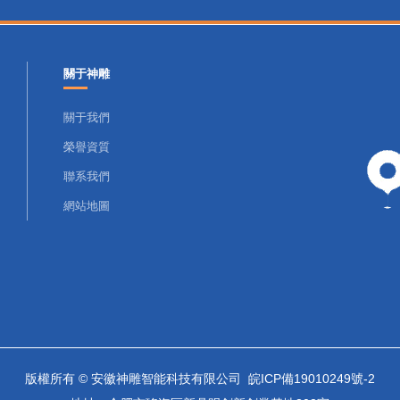
關于神雕
關于我們
榮譽資質
聯系我們
網站地圖
版權所有 © 安徽神雕智能科技有限公司
皖ICP備19010249號-2