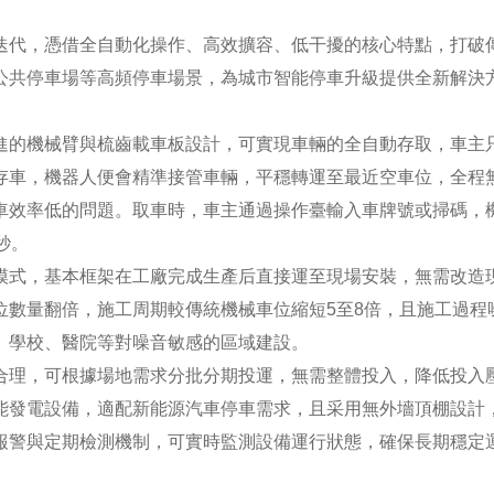
迭代，憑借全自動化操作、高效擴容、低干擾的核心特點，打破
公共停車場等高頻停車場景，為城市智能停車升級提供全新解決
進的機械臂與梳齒載車板設計，可實現車輛的全自動存取，車主
存車，機器人便會精準接管車輛，平穩轉運至最近空車位，全程
車效率低的問題。取車時，車主通過操作臺輸入車牌號或掃碼，
秒。
模式，基本框架在工廠完成生產后直接運至現場安裝，無需改造
位數量翻倍，施工周期較傳統機械車位縮短5至8倍，且施工過程
、學校、醫院等對噪音敏感的區域建設。
合理，可根據場地需求分批分期投運，無需整體投入，降低投入
能發電設備，適配新能源汽車停車需求，且采用無外墻頂棚設計
報警與定期檢測機制，可實時監測設備運行狀態，確保長期穩定