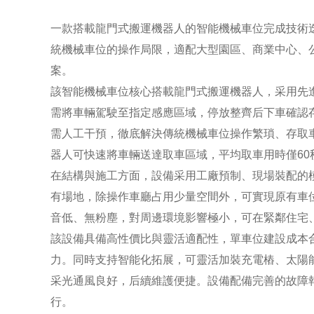
一款搭載龍門式搬運機器人的智能機械車位完成技術
統機械車位的操作局限，適配大型園區、商業中心、
案。
該智能機械車位核心搭載龍門式搬運機器人，采用先
需將車輛駕駛至指定感應區域，停放整齊后下車確認
需人工干預，徹底解決傳統機械車位操作繁瑣、存取
器人可快速將車輛送達取車區域，平均取車用時僅60
在結構與施工方面，設備采用工廠預制、現場裝配的
有場地，除操作車廳占用少量空間外，可實現原有車
音低、無粉塵，對周邊環境影響極小，可在緊鄰住宅
該設備具備高性價比與靈活適配性，單車位建設成本
力。同時支持智能化拓展，可靈活加裝充電樁、太陽
采光通風良好，后續維護便捷。設備配備完善的故障
行。