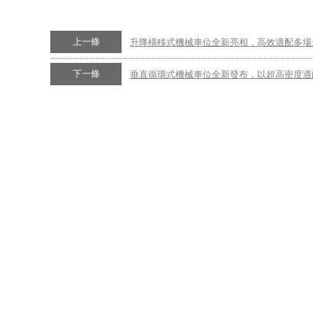
上一條
升降橫移式機械車位全新亮相，高效適配多場
下一條
垂直循環式機械車位全新發布，以超高密度適