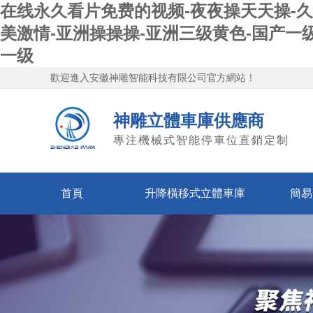
在线永久看片免费的视频-夜夜操天天操-久
美激情-亚洲操操操-亚洲三级黄色-国产一
一级
歡迎進入
安徽神雕智能科技有限公司
官方網站！
神雕立體車庫供應商
專注機械式智能停車位直銷定制
首頁
升降橫移式立體車庫
簡易