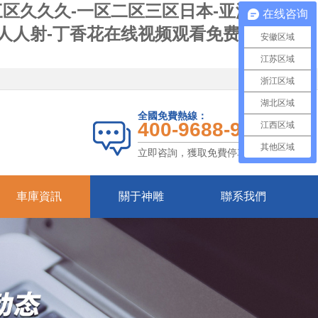
三区久久久-一区二区三区日本-亚洲激情欧
在线咨询
7人人射-丁香花在线视频观看免费-日韩毛片
安徽区域
江苏区域
浙江区域
湖北区域
全國免費熱線：
400-9688-987
江西区域
其他区域
立即咨詢，獲取免費停車方案
車庫資訊
關于神雕
聯系我們