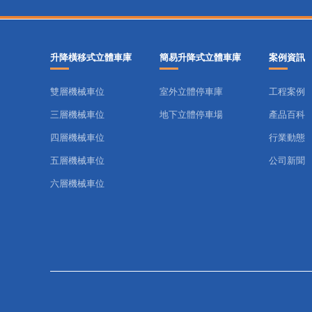
升降橫移式立體車庫
簡易升降式立體車庫
案例資訊
雙層機械車位
室外立體停車庫
工程案例
三層機械車位
地下立體停車場
產品百科
四層機械車位
行業動態
五層機械車位
公司新聞
六層機械車位